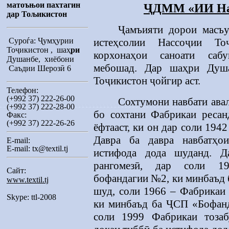
матоъ
њ
ои пахтагин
ҶДММ «ИИ На
дар То
љ
икистон
Ҷамъияти дорои масъу
Суроѓа:
Ҷумҳурии
истеҳсолии Нассоҷии То
Тоҷикистон
,
ша
ҳ
ри
корхонаҳои саноати саб
Душанбе, хиёбо
ни
мебошад. Дар шаҳри Душ
Саъдии Шероз
ӣ
6
Тоҷикистон ҷойгир аст.
Телефон:
(+992 37) 222-26-00
Сохтумони навбати ава
(+992 37) 222-28-00
бо сохтани Фабрикаи реса
Факс:
(+992 37) 222-26-26
ёфтааст, ки он дар соли 194
Давра ба давра навбатҳо
E-mail:
E-mail:
tx@textil.tj
истифода дода шуданд. 
рангомезӣ, дар соли 1
Сайт:
бофандагии №2, ки минбаъд 
www.textil.tj
шуд, соли 1966 – Фабрикаи
Skype: ttl-2008
ки минбаъд ба ҶСП «Бофанд
соли 1999 Фабрикаи тозаб