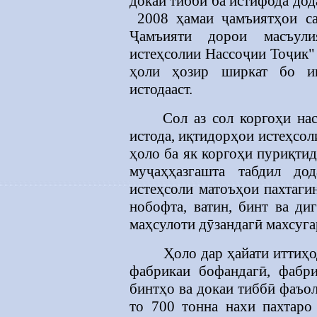
докаи тиббӣ ба истифода до
2008 ҳамаи ҷамъиятҳои с
Ҷамъияти дорои масъули
истеҳсолии Нассоҷии Тоҷик"
ҳоли ҳозир ширкат бо и
истодааст.
Сол аз сол коргоҳи на
истода, иқтидорҳои истеҳсол
ҳоло ба як коргоҳи пуриқти
муҷаҳҳазгашта табдил до
истеҳсоли матоъҳои пахтаги
нобофта, ватин, бинт ва ди
маҳсулоти дӯзандагӣ махсу
Ҳоло дар ҳайати иттиҳо
фабрикаи бофандагӣ, фабри
бинтҳо ва докаи тиббӣ фаъо
то 700 тонна нахи пахтаро