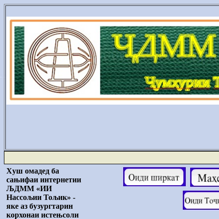
Х
у
ш омадед ба
са
њ
ифаи интернетии
Љ
ДММ
«
ИИ
Нассо
љ
ии То
љ
ик» -
яке аз б
у
з
у
ргтарин
корхонаи исте
њ
соли