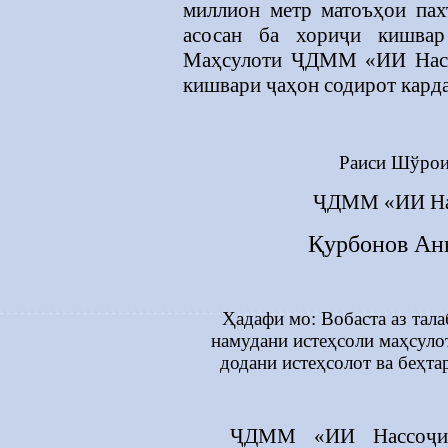
миллион метр матоъҳои пах
асосан ба хориҷи кишвар
Маҳсулоти
ҶДММ «ИИ Нассо
кишвари ҷаҳон содирот кард
Раиси Шўрои
ҶДММ «ИИ На
Қурбонов Ан
Ҳадафи мо: Вобаста аз тала
намудани истеҳсоли маҳсуло
додани истеҳсолот ва беҳта
ҶДММ «ИИ Нассоҷии