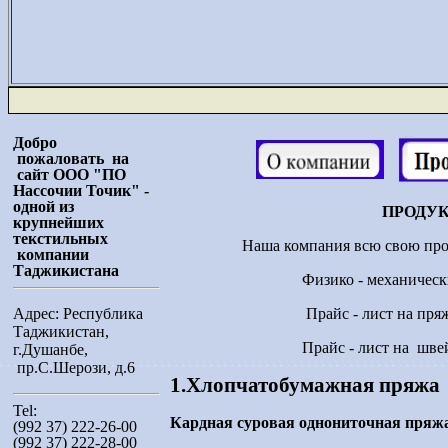
Добро
пожаловать на
сайт ООО "ПО
Нассочии Точик" -
одной из
ПРОДУ
крупнейших
текстильных
Наша компания всю свою продукц
к
омпании
Таджикистана
Физико - механические пок
Адрес: Республика
Прайс - лист на пряжу, суро
Таджикистан,
Прайс - лист на швейны
г.Душанбе,
пр.С.Шерози, д.6
1.Хлопчатобумажная пряжа
Tel:
Кардная суровая однониточная пряж
(992 37) 222-26-00
(992 37) 222-28-00